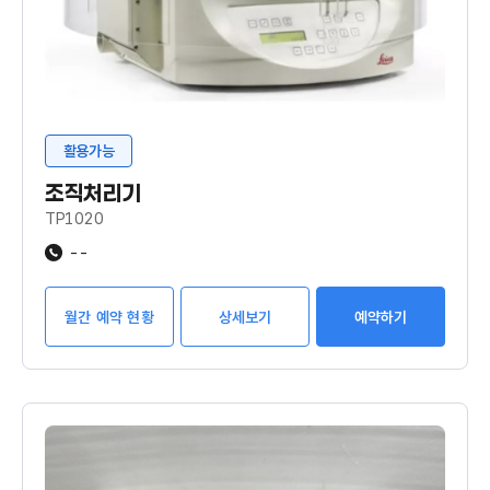
활용가능
조직처리기
TP1020
--
월간 예약 현황
상세보기
예약하기