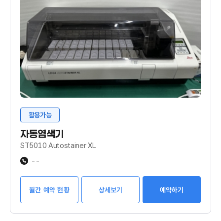
활용가능
자동염색기
ST5010 Autostainer XL
--
월간 예약 현황
상세보기
예약하기