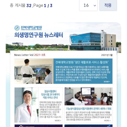
적용
총 게시물
,
Page
32
1 / 3