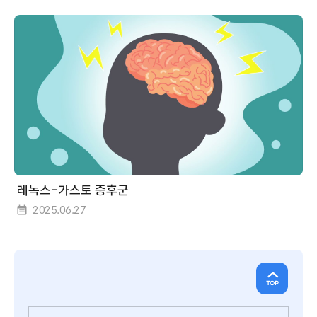
n
s
소
식
더
보
기
레녹스-가스토 증후군
2025.06.27