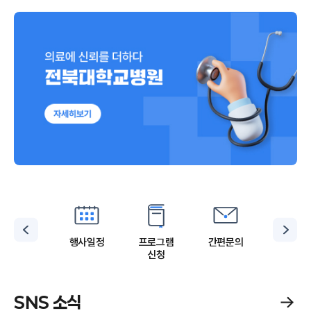
귀질환정보
행사일정
프로그램
간편문의
지원사
검색
신청
SNS 소식
s