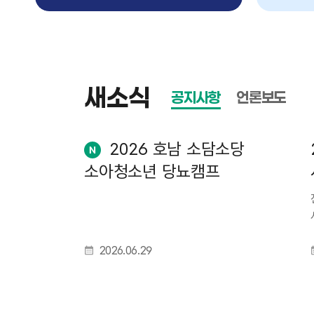
새소식
공지사항
언론보도
2026 호남 소담소당
n
소아청소년 당뇨캠프
e
w
2026.06.29