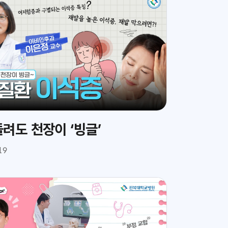
려도 천장이 ‘빙글’
19