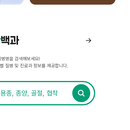
환
백과
질
환
백
질병명을 검색해보세요!
과
별 질병 및 진료과 정보를 제공합니다.
더
보
기
검
색