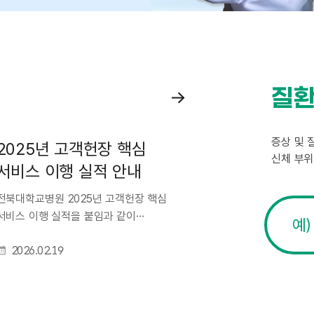
질
공
지
사
증상 및 
2025년 고객헌장 핵심
항
신체 부위
서비스 이행 실적 안내
더
보
전북대학교병원 증상 및 질병명 검색
전북대학교병원 2025년 고객헌장 핵심
기
서비스 이행 실적을 붙임과 같이
전
안내드립니다.
북
2026.02.19
대
학
교