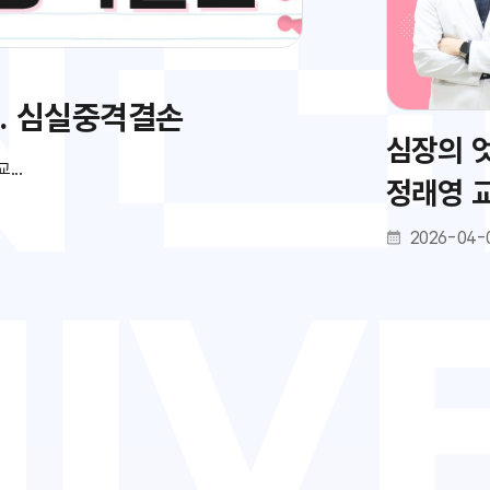
.. 심실중격결손
심장의 엇
..
정래영 
2026-04-