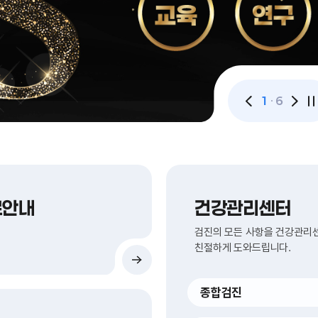
1
6
메
메
인
인
비
비
주
주
얼
얼
슬
슬
라
라
이
이
료안내
건강관리센터
드
드
이
다
검진의 모든 사항을 건강관리
전
음
친절하게 도와드립니다.
종합검진