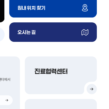
진
원내 위치 찾기
료
과
/
의
오시는 길
료
메
진
인
찾
비
주
기
얼
슬
라
이
진료협력센터
드
정
센터에서
지