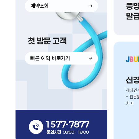
증명
예약조회
발
첫 방문 고객
빠른 예약 바로가기
신
해외연
- 전문
치매
1577-7877
문의시간
08:00 - 18:00