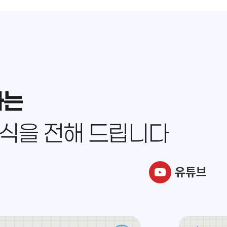
병
원
증
상
및
질
병
하는
명
검
색
식을 전해 드립니다
유튜브