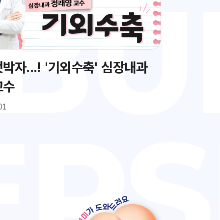
박자...! '기외수축' 심장내과
교수
01