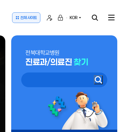
KOR
전체 사이트
전북대학교병원
진료과/의료진
찾기
전북대학교병원 진료과/의료진 찾기
검
전
색
북
(
대
새
학
창
교
)
병
원