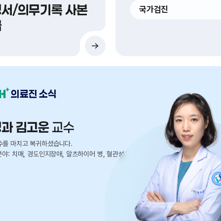
서/의무기록 사본
국가검진
급
의료진 소식
경과 김고운
교수
수를 마치고 복귀하셨습니다.
분야: 치매, 경도인지장애, 알츠하이머 병, 혈관성