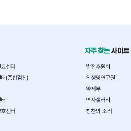
자주 찾는
사이트
진료센터
발전후원회
터(종합검진)
의생명연구원
약제부
센터
역사갤러리
보호센터
칭찬의 소리