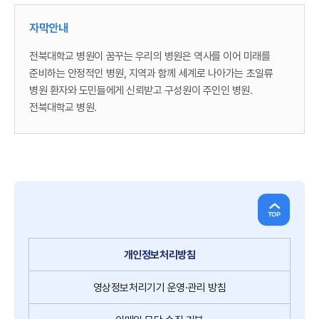
자막안내
전북대학교 병원이 꿈꾸는 우리의 병원은 역사를 이어 미래를
준비하는 안정적인 병원, 지역과 함께 세계로 나아가는 초일류
병원 환자와 도민들에게 신뢰받고 구성원이 주인인 병원.
전북대학교 병원.
역사를 이어 미래를 준비하는 안정적인 병원
1909년 관제자혜의원을 모태로 출발(1909년 전주 관제자혜의원
설립, 1975년 전북대학교 의과대학 부속병원으로 발족, 2000년
전북권역응급의료센터 지정, 2010년 국내 최초 가상수술시스템
개발, 2016년 의료기기중개임상시험지원센터 개소, 2021년
의료데이터중심병원 선정 등, 2022년 4차 산업쳑명 스마트
병원으로 도약하다, 2023년 JBUH 2030 비전선포
개인정보처리방침
혁신형미래의료연구센터 개소, 2024년 4세대 로봇수술장비
'다빈치 XI' 도입, 2025년 군산전북대학교병원 기공식
영상정보처리기기
운영·관리 방침
로봇수술장비 '다빈치SP' 도입)한 공공 의료 기관으로 전북
도민의 건강증진과 의학 발전을 선도해 온 전북대학교 병원.