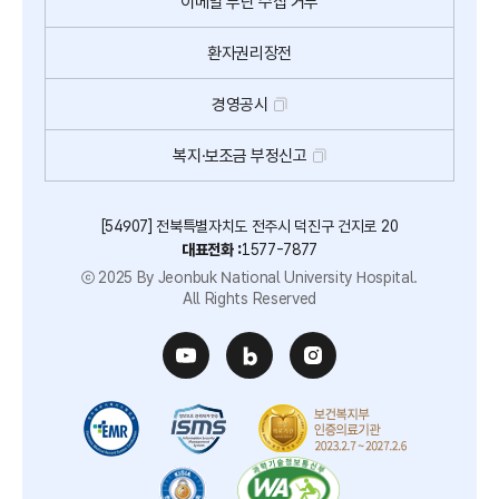
이메일
무단
수집
거부
급변하는 환경에 대응하여 미래 의료를 대비하며(국내 최초
감마나이프센터 Esprit 도입 무혈 뇌수술 맞춤형 치료 제공,
환자권리장전
최첨단 방사선 암치료기 헬시온 표면유도방사선치료(SGRT) 기술
도입) 지역 책임 병원으로의 역할을 넘어외 의료를 선도하는
경영공시
글로컬 의료 기관의 앞선 무대를 만들고 있습니다.
전문 진료 센터(41개 진료과, 13개 암 클리닉, 1292개 병상,
복지·보조금 부정신고
34개 센터)별 수준 높은 중난치 질환 치료 인프라(중증 응급환자
중심의 진료 인프라 강화 환자 생존율 향상, 응급 의료체계 효율성
[54907] 전북특별자치도 전주시 덕진구 건지로 20
극대화)와 중질환 중심의 필수 의료 체계를 확립하고 호남 권역
대표전화 :
1577-7877
의료 전달 체계의 혁신과 공공의료 발전을 이끄는 지역 책임 병원
ⓒ 2025 By Jeonbuk National University Hospital.
JBUH 2030 비전을 선포하며 병원의 질적 성장을 도모하고 미래
All Rights Reserved
의료를 대비하는 방향성을 제시하여 사람 중심의 스마트 의료를
선도하여 신뢰받는 글로컬 병원으로의 지속적인 성장을 준비하고
있습니다.
심리 혈관 질환 및 노인 질환에 대한 전문적인 치료
(군산전북대학교병원 건립 심뇌혈관센터, 소화기센터,
지역응급의료센터, 스마트헬스케어센터 등 운영)를 통해 지역
주민들의 건강을 지키고 지역 사회의 의료 접근성을 높일 군산
전북대학교 병원의 건립.