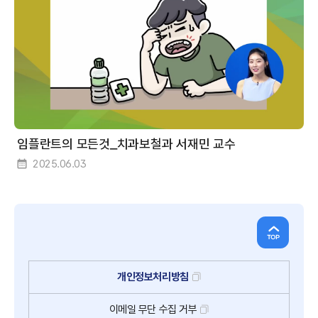
식
더
보
기
임플란트의 모든것_치과보철과 서재민 교수
2025.06.03
개인정보처리방침
이메일
무단
수집
거부