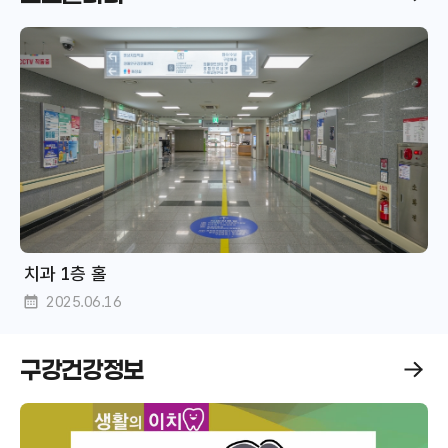
토
갤
러
리
더
보
기
치과 1층 홀
2025.06.16
구강건강정보
s
n
s
소