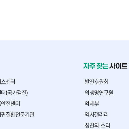
자주 찾는
사이트
피스센터
발전후원회
터(국가검진)
의생명연구원
품안전센터
약제부
희귀질환전문기관
역사갤러리
칭찬의 소리