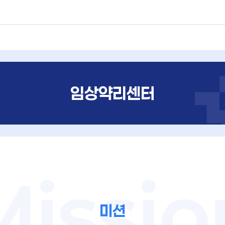
임상약리센터
미션