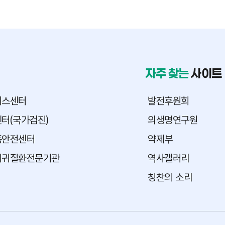
자주 찾는
사이트
피스센터
발전후원회
터(국가검진)
의생명연구원
품안전센터
약제부
희귀질환전문기관
역사갤러리
칭찬의 소리