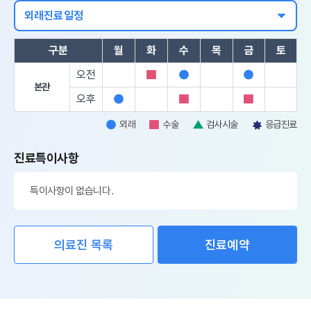
외래진료일정
구분
월
화
수
목
금
토
오전
수
외
외
본관
술
래
래
오후
외
수
수
래
술
술
외래
수술
검사시술
응급진료
외
수
검
응
래
술
사
급
진료특이사항
시
진
술
료
특이사항이 없습니다.
의료진 목록
진료예약