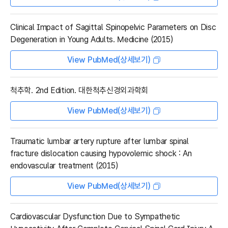
Clinical Impact of Sagittal Spinopelvic Parameters on Disc
Degeneration in Young Adults. Medicine (2015)
View PubMed(상세보기)
척추학. 2nd Edition. 대한척추신경외과학회
View PubMed(상세보기)
Traumatic lumbar artery rupture after lumbar spinal
fracture dislocation causing hypovolemic shock : An
endovascular treatment (2015)
View PubMed(상세보기)
Cardiovascular Dysfunction Due to Sympathetic