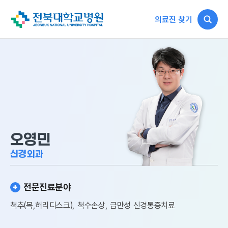
의료진 찾기
오영민
신경외과
전문진료분야
척추(목,허리디스크), 척수손상, 급만성 신경통증치료