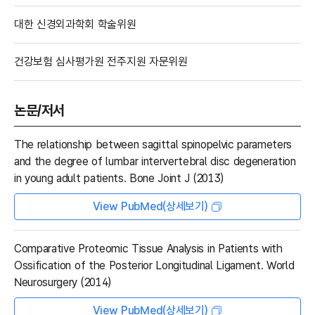
대한 신경외과학회 학술위원
건강보험 심사평가원 전주지원 자문위원
논문/저서
The relationship between sagittal spinopelvic parameters
and the degree of lumbar intervertebral disc degeneration
in young adult patients. Bone Joint J (2013)
View PubMed(상세보기)
Comparative Proteomic Tissue Analysis in Patients with
Ossification of the Posterior Longitudinal Ligament. World
Neurosurgery (2014)
View PubMed(상세보기)