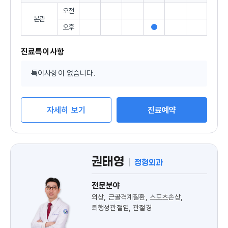
오전
본관
오후
진
료
가
진료특이사항
능
특이사항이 없습니다.
자세히 보기
진료예약
권태영
정형외과
전문분야
외상, 근골격계질환, 스포츠손상,
퇴행성관절염, 관절경