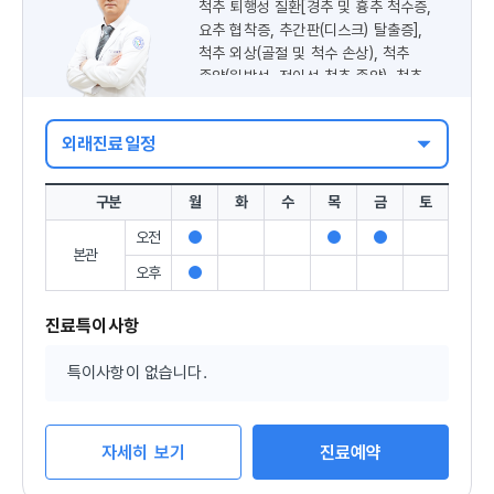
척추 퇴행성 질환[경추 및 흉추 척수증,
요추 협착증, 추간판(디스크) 탈출증],
척추 외상(골절 및 척수 손상), 척추
종양(원발성, 전이성 척추 종양), 척추
변형
외래진료일정
구분
월
화
수
목
금
토
오전
진
진
진
본관
료
료
료
오후
진
가
가
가
료
능
능
능
가
진료특이사항
능
특이사항이 없습니다.
자세히 보기
진료예약