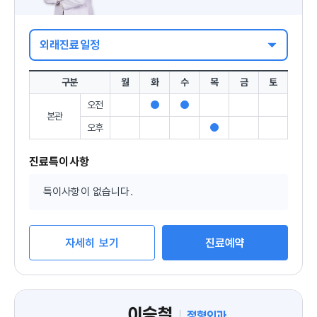
외래진료일정
구분
월
화
수
목
금
토
오전
진
진
본관
료
료
오후
진
가
가
료
능
능
가
진료특이사항
능
특이사항이 없습니다.
자세히 보기
진료예약
이승철
정형외과