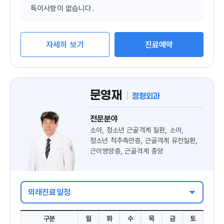
특이사항이 없습니다.
자세히 보기
진료예약
문영재
정형외과
전문분야
소아, 청소년 근골격계 질환, 소아,
청소년 척추측만증, 근골격계 유전질환,
근이영양증, 근골격계 종양
외래진료일정
구분
월
화
수
목
금
토