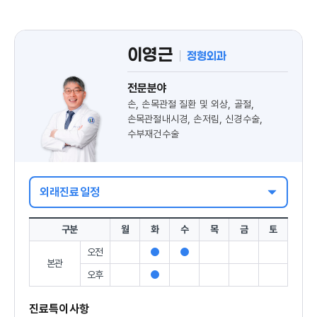
이영근
정형외과
전문분야
손, 손목관절 질환 및 외상, 골절,
손목관절내시경, 손저림, 신경수술,
수부재건수술
외래진료일정
구분
월
화
수
목
금
토
오전
진
진
본관
료
료
오후
진
가
가
료
능
능
가
진료특이사항