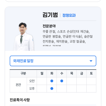
김기범
정형외과
전문분야
무릎 관절, 스포츠 손상(인대 재건술,
연골판 봉합술, 연골판 이식술), 슬관절
전치환술, 재치환술, 교정 절골술,
퇴행성 관절염
외래진료일정
구분
월
화
수
목
금
토
오전
진
진
본관
료
료
오후
진
가
가
료
능
능
가
진료특이사항
능