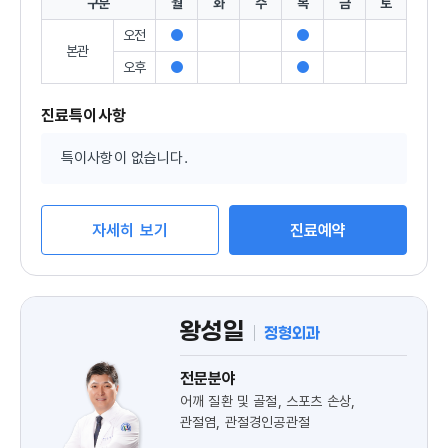
구분
월
화
수
목
금
토
오전
진
진
본관
료
료
오후
진
진
가
가
료
료
능
능
가
가
진료특이사항
능
능
특이사항이 없습니다.
자세히 보기
진료예약
왕성일
정형외과
전문분야
어깨 질환 및 골절, 스포츠 손상,
관절염, 관절경인공관절