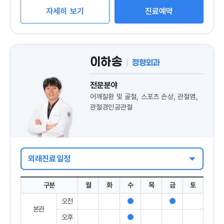
자세히 보기
진료예약
이하송
정형외과
전문분야
어깨질환 및 골절, 스포츠 손상, 관절염,
관절경인공관절
외래진료일정
구분
월
화
수
목
금
토
오전
진
진
본관
료
료
오후
진