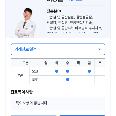
전문분야
고관절 및 골반질환, 골반절골술,
관절염, 관절경, 인공관절치환술,
고관절 및 골반부위 비수술적 주사치료,
대퇴골두무혈성괴사, 고관절 및 골반
비구 골절
외래진료일정
구분
월
화
수
목
금
토
오전
진
진
진
본관
료
료
료
오후
진
가
가
가
료
능
능
능
가
진료특이사항
능
특이사항이 없습니다.