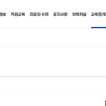
정보
직원교육
전공의 수련
공지사항
의학저널
교육장/