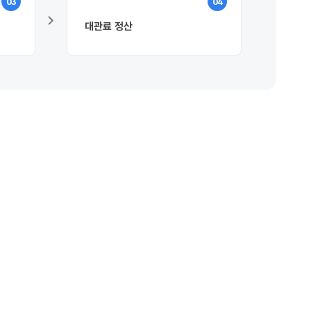
03
04
대관료 정산