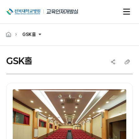
전북대학교병원
교육인재개발실
GSK홀
GSK홀