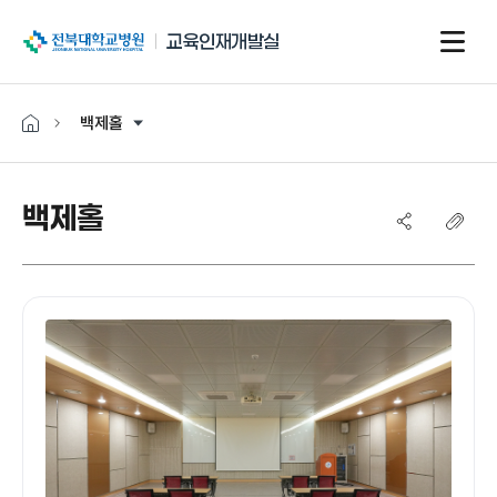
전북대학교병원
교육인재개발실
백제홀
백제홀