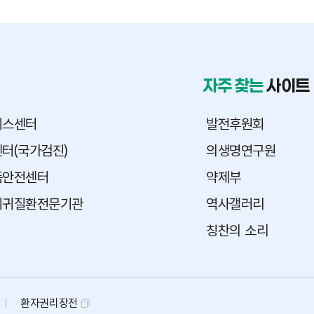
자주 찾는
사이트
피스센터
발전후원회
터(국가검진)
의생명연구원
품안전센터
약제부
희귀질환전문기관
역사갤러리
칭찬의 소리
환자권리장전