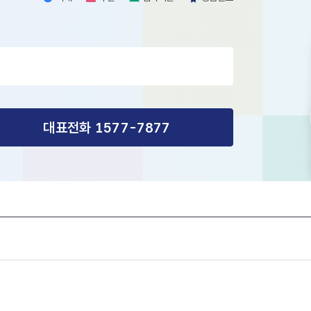
외
수
검
응
래
술
사
급
시
진
술
료
대표전화 1577-7877