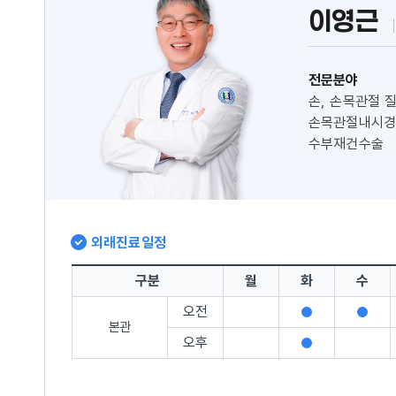
이영근
전문분야
손, 손목관절 질
손목관절내시경,
수부재건수술
외래진료일정
구분
월
화
수
오전
진
진
본관
료
료
오후
진
가
가
료
능
능
가