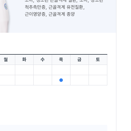
소아, 청소년 근골격계 질환, 소아, 청소년
척추측만증, 근골격계 유전질환,
근이영양증, 근골격계 종양
월
화
수
목
금
토
진
료
가
능