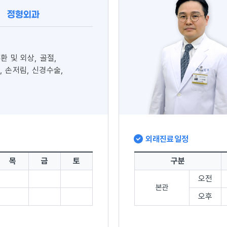
정형외과
환 및 외상, 골절,
 손저림, 신경수술,
외래진료일정
목
금
토
구분
오전
본관
오후