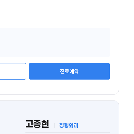
능
능
진료예약
고종현
정형외과