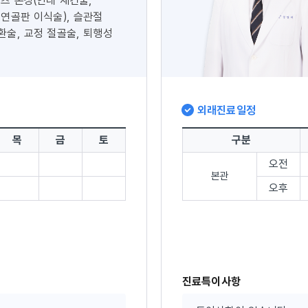
포츠 손상(인대 재건술,
 연골판 이식술), 슬관절
환술, 교정 절골술, 퇴행성
외래진료일정
목
금
토
구분
오전
본관
오후
진료특이사항