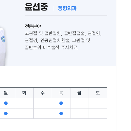
윤선중
정형외과
전문분야
고관절 및 골반질환, 골반절골술, 관절염,
관절경, 인공관절치환술, 고관절 및
골반부위 비수술적 주사치료,
대퇴골두무혈성괴사, 고관절 및 골반 비구
골절
월
화
수
목
금
토
진
진
료
료
진
진
가
가
료
료
능
능
가
가