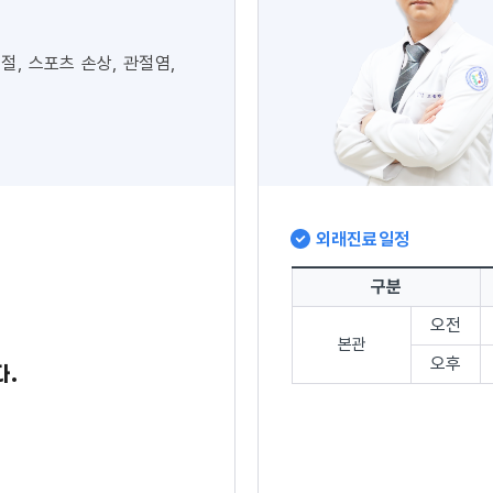
절, 스포츠 손상, 관절염,
절
외래진료일정
구분
오전
본관
오후
다.