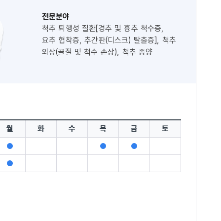
전문분야
척추 퇴행성 질환[경추 및 흉추 척수증,
요추 협착증, 추간판(디스크) 탈출증], 척추
외상(골절 및 척수 손상), 척추 종양
(원발성, 전이성 척추 종양), 척추 변형
월
화
수
목
금
토
진
진
진
료
료
료
진
가
가
가
료
능
능
능
가
능