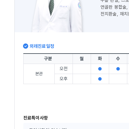
무릎 관절, 스
연골판 봉합술,
전치환술, 재치
관절염
외래진료일정
구분
월
화
수
오전
진
진
본관
료
료
오후
진
가
가
료
능
능
가
능
진료특이사항