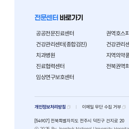
전문센터
바로가기
공공전문진료센터
권역호스
건강관리센터(종합검진)
건강관리센
치과병원
지역의약
진료협력센터
전북권역
임상연구보호센터
개인정보처리방침
이메일
무단
수집
거부
[54907] 전북특별자치도 전주시 덕진구 건지로 20
ⓒ 2025 By Jeonbuk National University Hospital