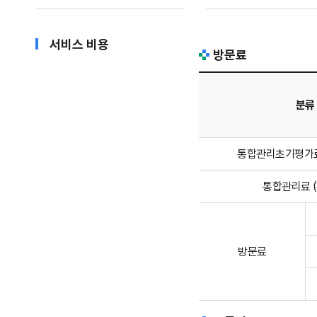
서비스 비용
방문료
방문료 안내 - 분류, 건강보험수가, 본인부담액(말기암(5%), 비암(20%)), 가산수가 적용상황 정보 제공
분류
통합관리초기평가료
통합관리료 (
방문료