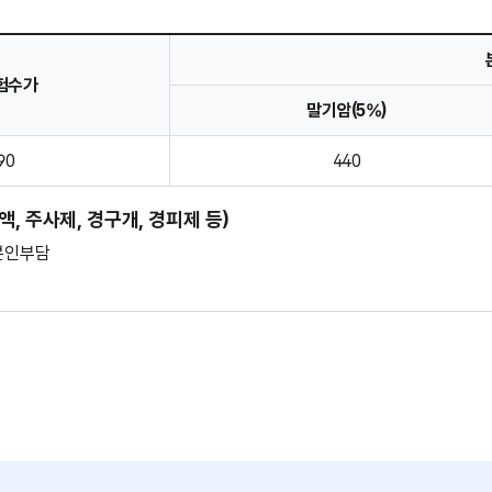
험수가
말기암(5%)
90
440
액, 주사제, 경구개, 경피제 등)
 본인부담