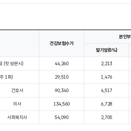
본인부
건강보험수가
말기암(5%)
 (첫 방문시)
44,260
2,213
주 1회)
29,510
1,476
간호사
90,340
4,517
의사
134,560
6,728
사회복지사
54,090
2,705