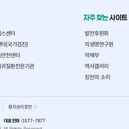
자주 찾는
사이트
피스센터
발전후원회
터(국가검진)
의생명연구원
품안전센터
약제부
희귀질환전문기관
역사갤러리
칭찬의 소리
환자권리장전
대표전화 :
1577-7877
.
All Rights Reserved