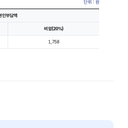
단위 : 원
본인부담액
비암(20%)
1,758