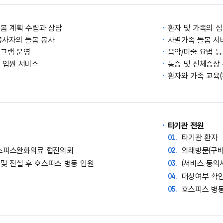
돌봄 계획 수립과 상담
환자 및 가족의 심
봉사자의 돌봄 봉사
사별가족 돌봄 서
로그램 운영
음악/미술 요법 
급 입원 서비스
통증 및 신체증상
환자와 가족 교육(
타기관 전원
타기관 환자
스피스완화의료 협진의뢰
외래방문(구비
 및 전실 후 호스피스 병동 입원
(서비스 동의
대상여부 확인
호스피스 병동