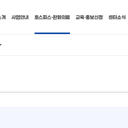
소개
사업안내
호스피스ㆍ완화의료
교육ㆍ홍보신청
센터소식