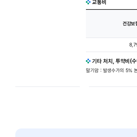
교통비
방문료 안내 - 건강보험수가, 본인부담액(말기암(5%), 비암(20%)) 정보 제공
건강보
8,7
기타 처치, 투약비(수
말기암 : 발생수가의 5%