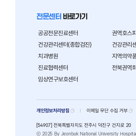
전문센터
바로가기
공공전문진료센터
권역호스
건강관리센터(종합검진)
건강관리센
치과병원
지역의약
진료협력센터
전북권역
임상연구보호센터
개인정보처리방침
이메일
무단
수집
거부
[54907] 전북특별자치도 전주시 덕진구 건지로 20
ⓒ 2025 By Jeonbuk National University Hospital