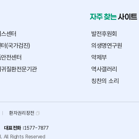
자주 찾는
사이트
피스센터
발전후원회
터(국가검진)
의생명연구원
품안전센터
약제부
희귀질환전문기관
역사갤러리
칭찬의 소리
환자권리장전
대표전화 :
1577-7877
.
All Rights Reserved