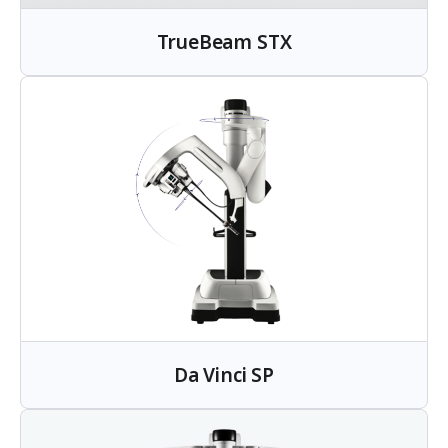
TrueBeam STX
Da Vinci SP