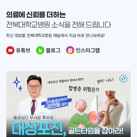
병
원
의료에 신뢰를 더하는
증
전북대학교병원 소식을 전해 드립니다
상
및
최신 정보를 전북대학교병원 채널에서
지금 바로 만나보세요!
질
병
유튜브
블로그
인스타그램
명
검
색