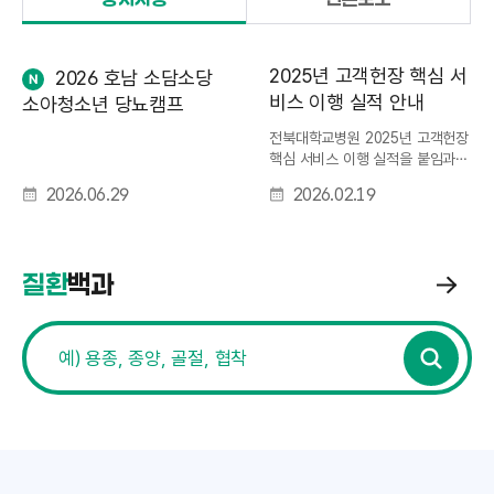
항
더
2025년 고객헌장 핵심 서
2026 호남 소담소당
보
n
비스 이행 실적 안내
소아청소년 당뇨캠프
기
e
w
전북대학교병원 2025년 고객헌장
핵심 서비스 이행 실적을 붙임과
같이 안내드립니다.
2026.06.29
2026.02.19
질환
백과
질
전북대학교병원 증상 및 질병명 검색
환
백
전
과
북
검
더
대
색
보
학
기
교