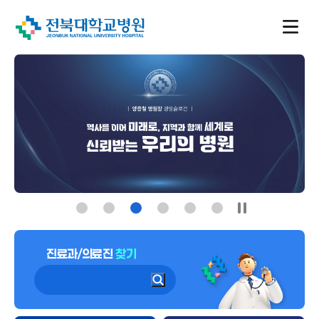
메
인
비
주
진료과/의료진
찾기
얼
슬
라
이
드