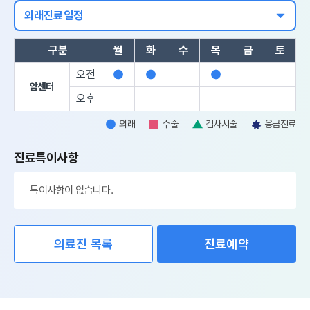
외래진료일정
구분
월
화
수
목
금
토
오전
외
외
외
암센터
래
래
래
오후
외래
수술
검사시술
응급진료
외
수
검
응
래
술
사
급
진료특이사항
시
진
술
료
특이사항이 없습니다.
의료진 목록
진료예약