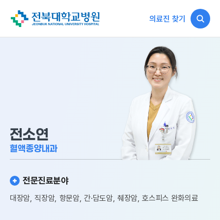
의료진 찾기
전소연
혈액종양내과
전문진료분야
대장암, 직장암, 항문암, 간·담도암, 췌장암, 호스피스 완화의료