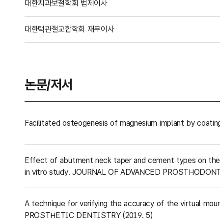
대한치과보철학회 법제이사
대한턱관절교합학회 재무이사
논문/저서
Facilitated osteogenesis of magnesium implant by coating
Effect of abutment neck taper and cement types on the 
in vitro study. JOURNAL OF ADVANCED PROSTHODONTI
A technique for verifying the accuracy of the virtual mo
PROSTHETIC DENTISTRY (2019. 5)