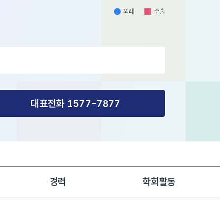
외래
수술
외
수
래
술
대표전화 1577-7877
경력
학회활동