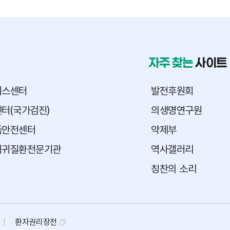
자주 찾는
사이트
피스센터
발전후원회
터(국가검진)
의생명연구원
품안전센터
약제부
희귀질환전문기관
역사갤러리
칭찬의 소리
환자권리장전