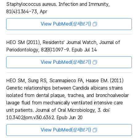
Staphylococcus aureus. Infection and Immunity,
81(4):1364-73, Apr
View PubMed(상세보기)
HEO SM (2011), Residents’ Journal Watch, Journal of
Periodontology, 82(8):1097-9. Epub Jul 14
View PubMed(상세보기)
HEO SM, Sung RS, Scannapieco FA, Haase EM. (2011)
Genetic relationships between Candida albicans strains
isolated from dental plaque, trachea, and bronchoalveolar
lavage fluid from mechanically ventilated intensive care
unit patients. Journal of Oral Microbiology, 3. doi:
10.3402/jom.v3i0.6362. Epub Jun 20
View PubMed(상세보기)