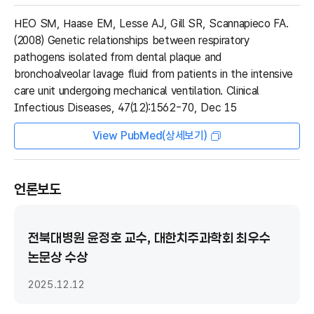
HEO SM, Haase EM, Lesse AJ, Gill SR, Scannapieco FA.
(2008) Genetic relationships between respiratory
pathogens isolated from dental plaque and
bronchoalveolar lavage fluid from patients in the intensive
care unit undergoing mechanical ventilation. Clinical
Infectious Diseases, 47(12):1562-70, Dec 15
View PubMed(상세보기)
언론보도
전북대병원 윤정호 교수, 대한치주과학회 최우수
논문상 수상
2025.12.12