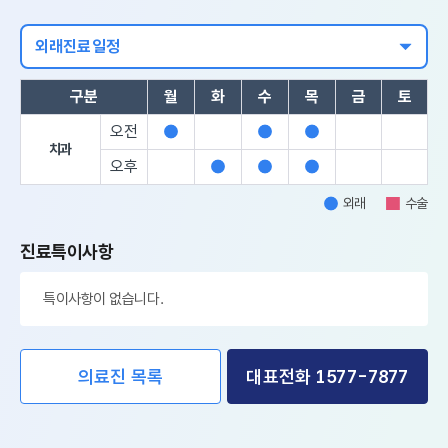
외래진료일정
구분
월
화
수
목
금
토
오전
외
외
외
치과
래
래
래
오후
외
외
외
래
래
래
외래
수술
외
수
래
술
진료특이사항
특이사항이 없습니다.
의료진 목록
대표전화 1577-7877