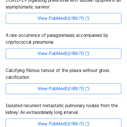
COVID‐19 organizing pneumonia with sudden dyspnea in an
asymptomatic survivor
View PubMed(상세보기)
A rare occurrence of paragonimiasis accompanied by
cryptococcal pneumonia
View PubMed(상세보기)
Calcifying fibrous tumour of the pleura without gross
calcification
View PubMed(상세보기)
Isolated recurrent metastatic pulmonary nodule from the
kidney: An extraordinarily long interval
View PubMed(상세보기)