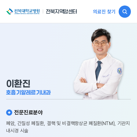
전북대학교병원
전북지역암센터
의료진 찾기
이환진
호흡기알레르기내과
전문진료분야
폐암, 간질성 폐질환, 결핵 및 비결핵항상균 폐질환(NTM), 기관지
내시경 시술