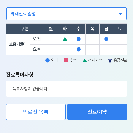
외래진료일정
구분
월
화
수
목
금
토
오전
검
외
외
호흡기센터
사
래
래
오후
외
시
래
외래
수술
검사시술
응급진료
술
외
수
검
응
래
술
사
급
진료특이사항
시
진
술
료
특이사항이 없습니다.
의료진 목록
진료예약