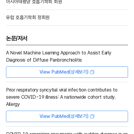
아시아태평양 호흡기학회 회원
유럽 호흡기학회 정회원
논문/저서
A Novel Machine Learning Approach to Assist Early
Diagnosis of Diffuse Panbronchiolitis
View PubMed(상세보기)
Prior respiratory syncytial viral infection contributes to
severe COVID-19 illness: A nationwide cohort study.
Allergy
View PubMed(상세보기)