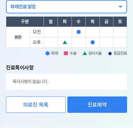
외래진료일정
구분
월
화
수
목
금
토
오전
외
본관
래
오후
검
외
사
래
외래
수술
검사시술
응급진료
외
수
검
응
시
래
술
사
급
술
진료특이사항
시
진
술
료
특이사항이 없습니다.
의료진 목록
진료예약