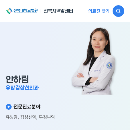
전북대학교병원
전북지역암센터
의료진 찾기
안하림
유방갑상선외과
전문진료분야
유방암, 갑상선암, 두경부암