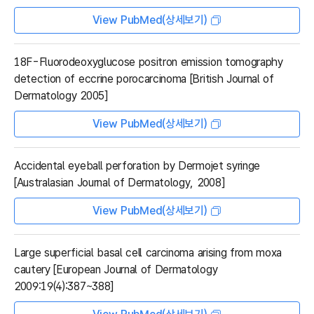
View PubMed(상세보기)
18F-Fluorodeoxyglucose positron emission tomography
detection of eccrine porocarcinoma [British Journal of
Dermatology 2005]
View PubMed(상세보기)
Accidental eyeball perforation by Dermojet syringe
[Australasian Journal of Dermatology, 2008]
View PubMed(상세보기)
Large superficial basal cell carcinoma arising from moxa
cautery [European Journal of Dermatology
2009:19(4):387~388]