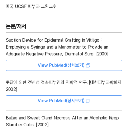
미국 UCSF 피부과 교환교수
논문/저서
Suction Device for Epidermal Grafting in Vitiligo :
Employing a Syringe and a Manometer to Provide an
Adequate Negative Pressure, Dermatol Surg. [2000]
View PubMed(상세보기)
옻닭에 의한 전신성 접촉피부염의 역학적 연구. [대한피부과학회지
2002]
View PubMed(상세보기)
Bullae and Sweat Gland Necrosis After an Alcoholic Keep
Slumber Cutis. [2002]