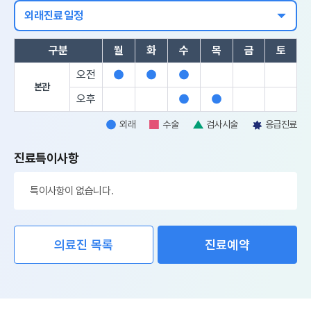
외래진료일정
구분
월
화
수
목
금
토
오전
외
외
외
본관
래
래
래
오후
외
외
래
래
외래
수술
검사시술
응급진료
외
수
검
응
래
술
사
급
진료특이사항
시
진
술
료
특이사항이 없습니다.
의료진 목록
진료예약