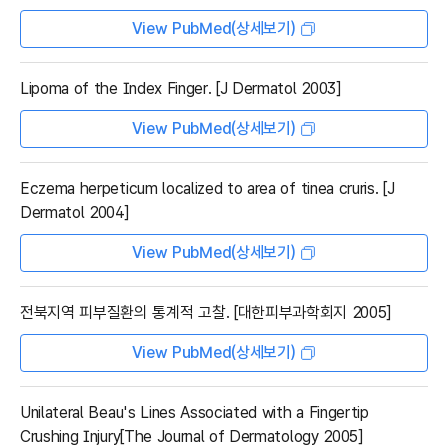
View PubMed(상세보기)
Lipoma of the Index Finger. [J Dermatol 2003]
View PubMed(상세보기)
Eczema herpeticum localized to area of tinea cruris. [J
Dermatol 2004]
View PubMed(상세보기)
전북지역 피부질환의 통계적 고찰. [대한피부과학회지 2005]
View PubMed(상세보기)
Unilateral Beau's Lines Associated with a Fingertip
Crushing Injury[The Journal of Dermatology 2005]