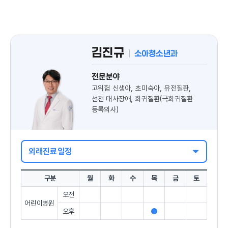
김진규
소아청소년과
전문분야
고위험 신생아, 초미숙아, 유전질환,
선천 대사장애, 희귀질환(극희귀질환
등록의사)
외래진료일정
구분
월
화
수
목
금
토
오전
어린이병원
구
오후
목
진
월
화
수
금
토
분
료