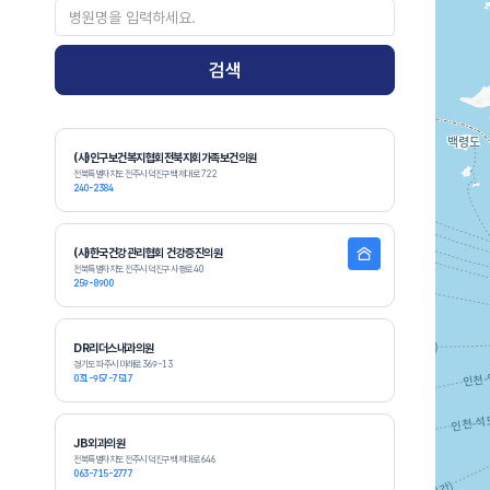
검색
(사)인구보건복지협회전북지회가족보건의원
전북특별자치도 전주시 덕진구 백제대로 722
240-2384
(사)한국건강관리협회 건강증진의원
전북특별자치도 전주시 덕진구 사평로 40
259-8900
DR리더스내과의원
경기도 파주시 미래로 369-13
031-957-7517
JB외과의원
전북특별자치도 전주시 덕진구 백제대로 646
063-715-2777