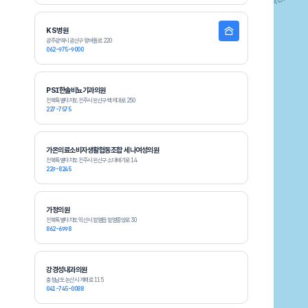
KS병원
광주광역시 광산구 왕버들로 220
062-975-9000
PSI한솔비뇨기과의원
전북특별자치도 전주시 완산구 백제대로 250
227-7575
가온의료소비자생활협동조합 세나여성의원
전북특별자치도 전주시 완산구 소대배기로 14
229-8245
가정의원
전북특별자치도 익산시 함열읍 함열중앙로 30
862-6998
강경성내과의원
충청남도 논산시 계백로 115
041-745-0088