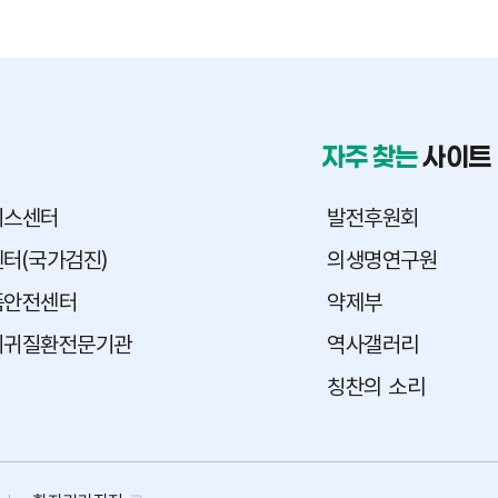
자주 찾는
사이트
피스센터
발전후원회
터(국가검진)
의생명연구원
품안전센터
약제부
희귀질환전문기관
역사갤러리
칭찬의 소리