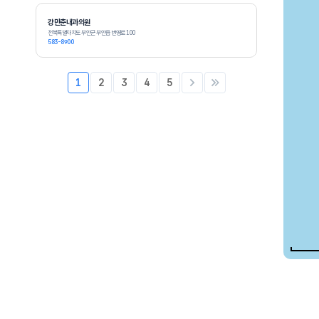
강만춘내과의원
전북특별자치도 부안군 부안읍 번영로 100
583-8900
1
2
3
4
5